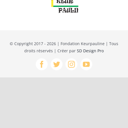
Activités
Forum
© Copyright 2017 - 2026 | Fondation Keurpauline | Tous
Carrefour des associations
droits réservés | Créer par
SD Design Pro
A l’école